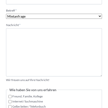
Pflichtfeld
Betreff
*
Pflichtfeld
Nachricht
*
Wir freuen uns auf Ihre Nachricht!
Wie haben Sie von uns erfahren
Freund, Familie, Kollege
Internet / Suchmaschine
Gelbe Seiten / Telefonbuch