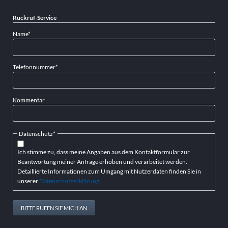
Rückruf-Service
Pflichtfeld
Name
*
Pflichtfeld
Telefonnummer
*
Kommentar
Pflichtfeld
Datenschutz
*
Ich stimme zu, dass meine Angaben aus dem Kontaktformular zur
Beantwortung meiner Anfrage erhoben und verarbeitet werden.
Detaillierte Informationen zum Umgang mit Nutzerdaten finden Sie in
unserer
Datenschutzerklärung
.
BITTE RUFEN SIE MICH AN