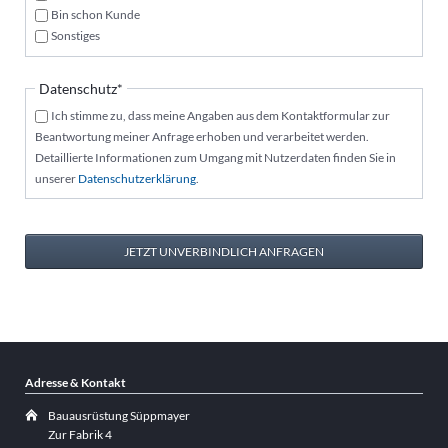
Bin schon Kunde
Sonstiges
Pflichtfeld
Datenschutz
*
Ich stimme zu, dass meine Angaben aus dem Kontaktformular zur
Beantwortung meiner Anfrage erhoben und verarbeitet werden.
Detaillierte Informationen zum Umgang mit Nutzerdaten finden Sie in
unserer
Datenschutzerklärung
.
JETZT UNVERBINDLICH ANFRAGEN
Adresse & Kontakt
Bauausrüstung Süppmayer
Zur Fabrik 4