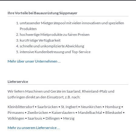
Ihre Vorteile bei Bauausrüstung Süppmayer
umfassender Mietgerätepool mit vielen innovativen und speziellen
Produkten
hochwertige Mietprodukte zu fairen Preisen
kurzfristige Verfügbarkeit
schnelle und unkomplizierte Abwicklung
intensive Kundenbetreuung und Top-Service
Mehr über unser Unternehmen …
Lieferservice
Wir liefern Maschinen und Geräte im Saarland, Rheinland-Pfalz und
Lothringen direkt an den Einsatzort, z.B. nach:
Kleinblittersdorf • Saarbrücken • St. Ingbert • Neunkirchen • Homburg •
Pirmasens • Zweibrücken • Kaiserslautern • Mandelbachtal • Blieskastel •
Völklingen • Saarlouis • Dillingen • Merzig
Mehr zu unserem Lieferservice …