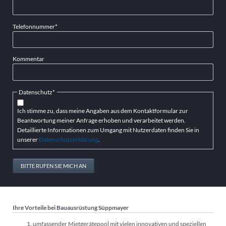
Pflichtfeld
Telefonnummer
*
Kommentar
Pflichtfeld
Datenschutz
*
Ich stimme zu, dass meine Angaben aus dem Kontaktformular zur
Beantwortung meiner Anfrage erhoben und verarbeitet werden.
Detaillierte Informationen zum Umgang mit Nutzerdaten finden Sie in
unserer
Datenschutzerklärung
.
BITTE RUFEN SIE MICH AN
Ihre Vorteile bei Bauausrüstung Süppmayer
umfassender Mietgerätepool mit vielen innovativen und speziellen