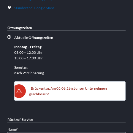
Standort bei Google Maps
Öffnungszeiten
Aktuelle Öffnungszeiten
Montag – Freitag:
08:00 – 12:00 Uhr
13:00 – 17:00 Uhr
Samstag:
nach Vereinbarung
Brückentag: Am 05.06.26 ist unser Unternehmen
geschlossen!
Rückruf-Service
Pflichtfeld
Name
*