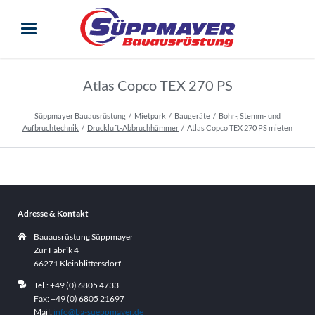
Atlas Copco TEX 270 PS
Süppmayer Bauausrüstung
Mietpark
Baugeräte
Bohr-, Stemm- und
Aufbruchtechnik
Druckluft-Abbruchhämmer
Atlas Copco TEX 270 PS mieten
Adresse & Kontakt
Bauausrüstung Süppmayer
Zur Fabrik 4
66271 Kleinblittersdorf
Tel.: +49 (0) 6805 4733
Fax: +49 (0) 6805 21697
Mail:
info@ba-sueppmayer.de