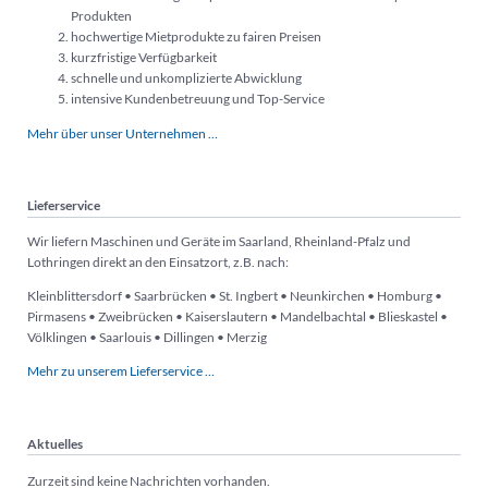
Produkten
hochwertige Mietprodukte zu fairen Preisen
kurzfristige Verfügbarkeit
schnelle und unkomplizierte Abwicklung
intensive Kundenbetreuung und Top-Service
Mehr über unser Unternehmen …
Lieferservice
Wir liefern Maschinen und Geräte im Saarland, Rheinland-Pfalz und
Lothringen direkt an den Einsatzort, z.B. nach:
Kleinblittersdorf • Saarbrücken • St. Ingbert • Neunkirchen • Homburg •
Pirmasens • Zweibrücken • Kaiserslautern • Mandelbachtal • Blieskastel •
Völklingen • Saarlouis • Dillingen • Merzig
Mehr zu unserem Lieferservice …
Aktuelles
Zurzeit sind keine Nachrichten vorhanden.