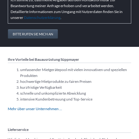
Beantwortung meiner Anfrage erhoben und verarbeitet werden.
Detaillierte Informationen zum Umgang mit Nutzerdaten finden Sie in
unserer
Datenschutzerklärung
.
BITTE RUFEN SIE MICH AN
Ihre Vorteile bei Bauausrüstung Süppmayer
umfassender Mietgerätepool mit vielen innovativen und speziellen
Produkten
hochwertige Mietprodukte zu fairen Preisen
kurzfristige Verfügbarkeit
schnelle und unkomplizierte Abwicklung
intensive Kundenbetreuung und Top-Service
Mehr über unser Unternehmen …
Lieferservice