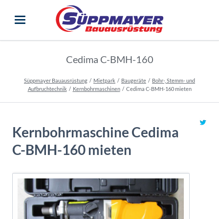
Cedima C-BMH-160
Süppmayer Bauausrüstung
Mietpark
Baugeräte
Bohr-, Stemm- und
Aufbruchtechnik
Kernbohrmaschinen
Cedima C-BMH-160 mieten
Kernbohrmaschine Cedima
C-BMH-160 mieten