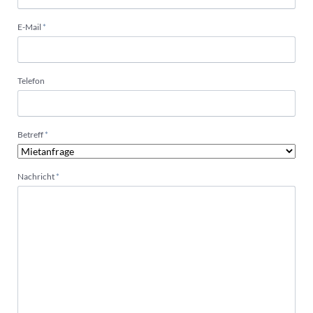
Pflichtfeld
E-Mail
*
Telefon
Pflichtfeld
Betreff
*
Pflichtfeld
Nachricht
*