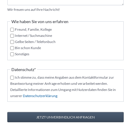
Wir freuen uns auf Ihre Nachricht!
Wie haben Sie von uns erfahren
Freund, Familie, Kollege
Internet / Suchmaschine
Gelbe Seiten / Telefonbuch
Bin schon Kunde
Sonstiges
Pflichtfeld
Datenschutz
*
Ich stimme zu, dass meine Angaben aus dem Kontaktformular zur
Beantwortung meiner Anfrage erhoben und verarbeitet werden.
Detaillierte Informationen zum Umgang mit Nutzerdaten finden Sie in
unserer
Datenschutzerklärung
.
JETZT UNVERBINDLICH ANFRAGEN