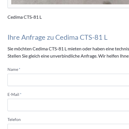
Cedima CTS-81 L
Ihre Anfrage zu Cedima CTS-81 L
Sie möchten Cedima CTS-81 L mieten oder haben eine techni
Stellen Sie gleich eine unverbindliche Anfrage. Wir helfen Ihne
Pflichtfeld
Name
*
Pflichtfeld
E-Mail
*
Telefon