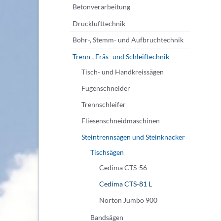
Betonverarbeitung
Drucklufttechnik
Bohr-, Stemm- und Aufbruchtechnik
Trenn-, Fräs- und Schleiftechnik
Tisch- und Handkreissägen
Fugenschneider
Trennschleifer
Fliesenschneidmaschinen
Steintrennsägen und Steinknacker
Tischsägen
Cedima CTS-56
Cedima CTS-81 L
Norton Jumbo 900
Bandsägen