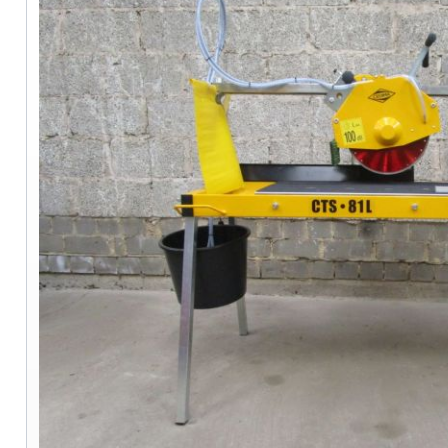
Tischsägen
Cedima CTS-56
Cedima CTS-81 L
Norton Jumbo 900
Bandsägen
Steinknacker
Wandschlitzfräsen
Betonfräs- und -schleifmaschinen
Parkettschleifmaschinen
Bodenbelagstripper
Förder- und Hebetechnik