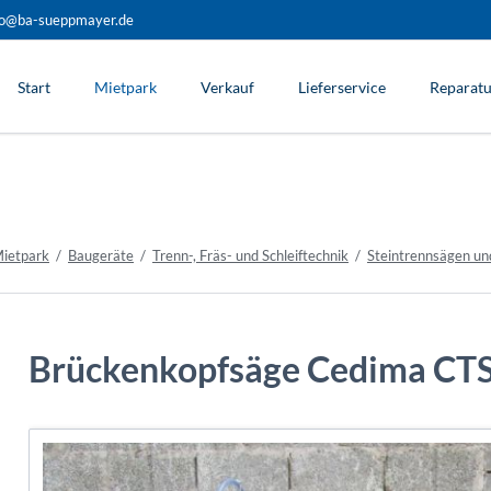
fo@ba-sueppmayer.de
Start
Mietpark
Verkauf
Lieferservice
Reparatu
Betonverarbeitung
Drucklufttechnik
ietpark
Baugeräte
Trenn-, Fräs- und Schleiftechnik
Steintrennsägen un
Bohr-, Stemm- und Aufbruchtechnik
Trenn-, Fräs- und Schleiftechnik
Tisch- und Handkreissägen
Brückenkopfsäge Cedima CTS
Fugenschneider
Trennschleifer
Fliesenschneidmaschinen
Steintrennsägen und Steinknacker