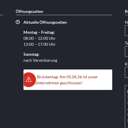
Öffnungszeiten
R
Pf
Aktuelle Öffnungszeiten
N
Montag – Freitag:
08:00 – 12:00 Uhr
Pf
T
13:00 – 17:00 Uhr
Samstag:
nach Vereinbarung
K
Brückentag: Am 05.06.26 ist unser
Unternehmen geschlossen!