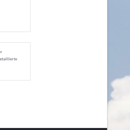
ur
taillierte