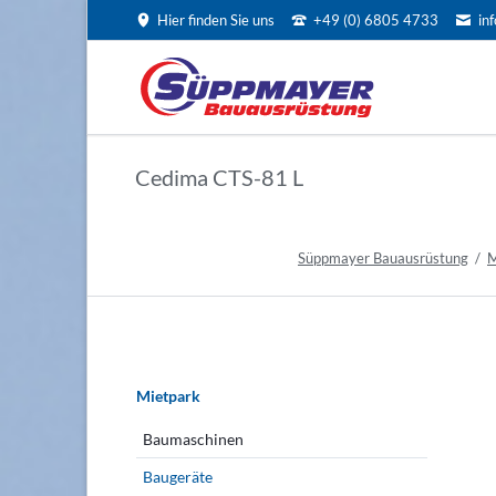
Hier finden Sie uns
+49 (0) 6805 4733
in
EN
Cedima CTS-81 L
Süppmayer Bauausrüstung
M
Navigation
überspringen
Mietpark
Baumaschinen
Baugeräte