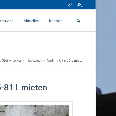
Navigation
überspringen
rservice
Aktuelles
Kontakt
d Steinknacker
Tischsägen
Cedima CTS-81 L mieten
-81 L mieten