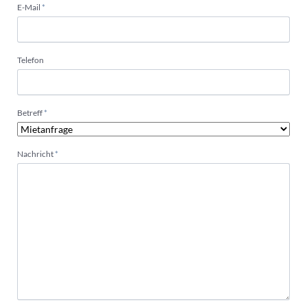
Pflichtfeld
E-Mail
*
Telefon
Pflichtfeld
Betreff
*
Pflichtfeld
Nachricht
*