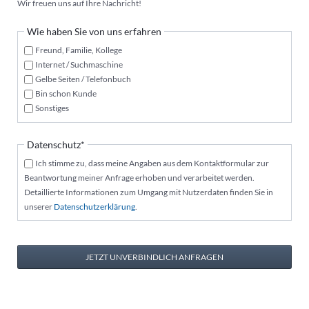
Wir freuen uns auf Ihre Nachricht!
Wie haben Sie von uns erfahren
Freund, Familie, Kollege
Internet / Suchmaschine
Gelbe Seiten / Telefonbuch
Bin schon Kunde
Sonstiges
Pflichtfeld
Datenschutz
*
Ich stimme zu, dass meine Angaben aus dem Kontaktformular zur
Beantwortung meiner Anfrage erhoben und verarbeitet werden.
Detaillierte Informationen zum Umgang mit Nutzerdaten finden Sie in
unserer
Datenschutzerklärung
.
JETZT UNVERBINDLICH ANFRAGEN