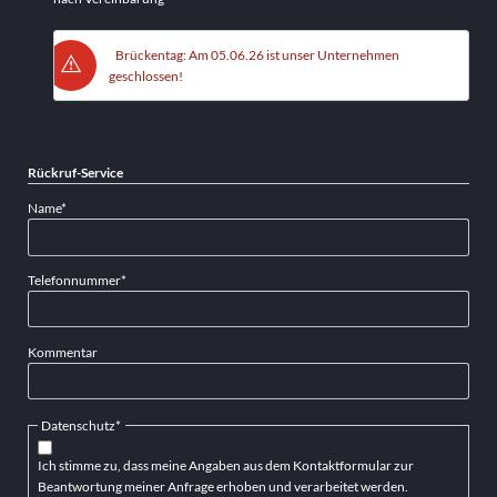
Brückentag: Am 05.06.26 ist unser Unternehmen
geschlossen!
Rückruf-Service
Pflichtfeld
Name
*
Pflichtfeld
Telefonnummer
*
Kommentar
Pflichtfeld
Datenschutz
*
Ich stimme zu, dass meine Angaben aus dem Kontaktformular zur
Beantwortung meiner Anfrage erhoben und verarbeitet werden.