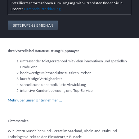
Detaillierte Informationen zum Umgang mit Nutzerdaten finden Sie in
unserer
Datenschutzerklärung
.
BITTE RUFEN SIE MICH AN
Ihre Vorteile bei Bauausrüstung Süppmayer
umfassender Mietgerätepool mit vielen innovativen und speziellen
Produkten
hochwertige Mietprodukte zu fairen Preisen
kurzfristige Verfügbarkeit
schnelle und unkomplizierte Abwicklung
intensive Kundenbetreuung und Top-Service
Mehr über unser Unternehmen …
Lieferservice
Wir liefern Maschinen und Geräte im Saarland, Rheinland-Pfalz und
Lothringen direkt an den Einsatzort, z.B. nach: