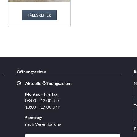
FÄLLGREIFER
Öffnungszeiten
R
Pf
Aktuelle Öffnungszeiten
N
Montag – Freitag:
08:00 – 12:00 Uhr
Pf
T
13:00 – 17:00 Uhr
Samstag:
nach Vereinbarung
K