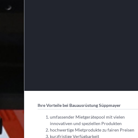
Ihre Vorteile bei Bauausrüstung Süppmayer
umfassender Mietgerätepool mit vielen
innovativen und speziellen Produkten
hochwertige Mietprodukte zu fairen Preisen
kurzfristige Verfügbarkeit