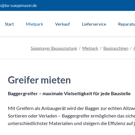
fo@ba-sueppmayer.de
Start
Mietpark
Verkauf
Lieferservice
Reparatu
Süppmayer Bauausrüstung
Mietpark
Baumaschinen
Bagger
Teleskopen
Kompaktlader
Greifer mieten
Radlader
Anbaugeräte
Baggergreifer – maximale Vielseitigkeit für jede Baustelle
Anbaugeräte für Bagger
Reißzahn / Roderechen
Mit Greifern als Anbaugerät wird der Bagger zur echten All
Siebschaufel
Sortieren oder Verladen – Baggergreifer ermöglichen das sich
unterschiedlichster Materialien und steigern die Effizienz auf 
Greifer
Schalengreifer