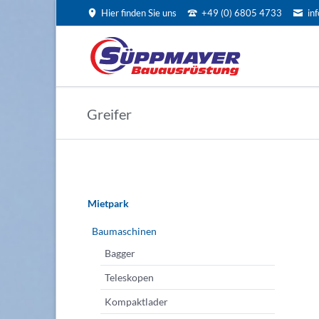
Hier finden Sie uns
+49 (0) 6805 4733
in
EN
Greifer
Navigation
überspringen
Mietpark
Baumaschinen
Bagger
Teleskopen
Kompaktlader