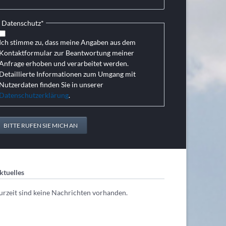
Pflichtfeld
Datenschutz
*
Ich stimme zu, dass meine Angaben aus dem
Kontaktformular zur Beantwortung meiner
Anfrage erhoben und verarbeitet werden.
Detaillierte Informationen zum Umgang mit
Nutzerdaten finden Sie in unserer
Datenschutzerklärung
.
BITTE RUFEN SIE MICH AN
ktuelles
urzeit sind keine Nachrichten vorhanden.