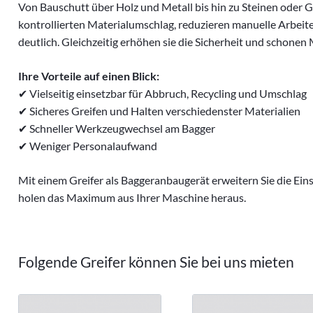
Von Bauschutt über Holz und Metall bis hin zu Steinen oder G
Sortiergreifer
kontrollierten Materialumschlag, reduzieren manuelle Arbeit
Holzgreifer
deutlich. Gleichzeitig erhöhen sie die Sicherheit und schone
Fällgreifer
Ihre Vorteile auf einen Blick:
Hydraulikhammer
✔ Vielseitig einsetzbar für Abbruch, Recycling und Umschlag
Erdbohrer
✔ Sicheres Greifen und Halten verschiedenster Materialien
Forstmulcher
✔ Schneller Werkzeugwechsel am Bagger
✔ Weniger Personalaufwand
Anbaugeräte für Lader
Verdichtungstechnik
Mit einem Greifer als Baggeranbaugerät erweitern Sie die Ein
Dumper
holen das Maximum aus Ihrer Maschine heraus.
Folgende Greifer können Sie bei uns mieten