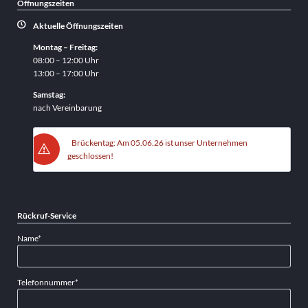
Öffnungszeiten
Aktuelle Öffnungszeiten
Montag – Freitag:
08:00 – 12:00 Uhr
13:00 – 17:00 Uhr
Samstag:
nach Vereinbarung
Brückentag: Am 05.06.26 ist unser Unternehmen
geschlossen!
Rückruf-Service
Pflichtfeld
Name
*
Pflichtfeld
Telefonnummer
*