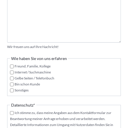
Wir freuen uns auf Ihre Nachricht!
Wie haben Sie von uns erfahren
Freund, Familie, Kollege
Internet / Suchmaschine
Gelbe Seiten / Telefonbuch
Bin schon Kunde
Sonstiges
Pflichtfeld
Datenschutz
*
Ich stimme zu, dass meine Angaben aus dem Kontaktformular zur
Beantwortung meiner Anfrage erhoben und verarbeitet werden.
Detaillierte Informationen zum Umgang mit Nutzerdaten finden Sie in