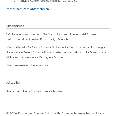
intensive Kundenbetreuung und Top-Service
Mehr über unser Unternehmen …
Lieferservice
Wir liefern Maschinen und Geräte im Saarland, Rheinland-Pfalz und
Lothringen direkt an den Einsatzort, z.B. nach:
Kleinblittersdorf • Saarbrücken • St. Ingbert • Neunkirchen • Homburg •
Pirmasens • Zweibrücken • Kaiserslautern • Mandelbachtal • Blieskastel •
Völklingen • Saarlouis • Dillingen • Merzig
Mehr zu unserem Lieferservice …
Aktuelles
Zurzeit sind keine Nachrichten vorhanden.
© 2026 Süppmayer Bauausrüstung – Ihr Baumaschinenverleih im Saarland