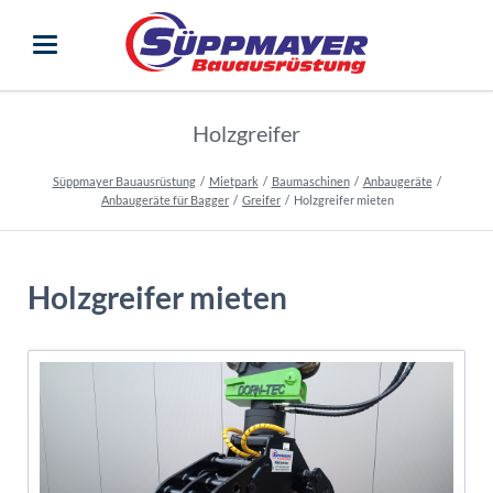
Holzgreifer
Süppmayer Bauausrüstung
Mietpark
Baumaschinen
Anbaugeräte
Anbaugeräte für Bagger
Greifer
Holzgreifer mieten
Holzgreifer mieten