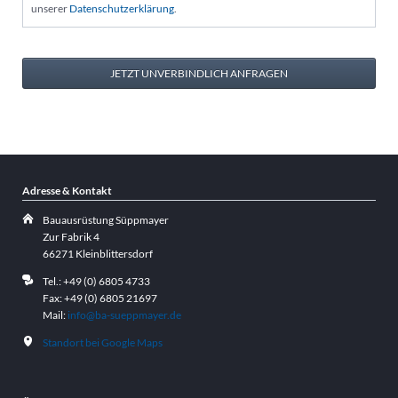
unserer
Datenschutzerklärung
.
JETZT UNVERBINDLICH ANFRAGEN
Adresse & Kontakt
Bauausrüstung Süppmayer
Zur Fabrik 4
66271 Kleinblittersdorf
Tel.: +49 (0) 6805 4733
Fax: +49 (0) 6805 21697
Mail:
info@ba-sueppmayer.de
Standort bei Google Maps