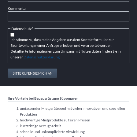
Kommentar
Pflichtfeld
Datenschutz
*
Ich stimme zu, dass meine Angaben aus dem Kontaktformular zur
Beantwortung meiner Anfrage erhoben und verarbeitet werden.
Detaillierte Informationen zum Umgang mit Nutzerdaten finden Sie in
unserer
Datenschutzerklärung
.
BITTE RUFEN SIE MICH AN
Ihre Vorteile bei Bauausrüstung Süppmayer
umfassender Mietgerätepool mit vielen innovativen und speziellen
Produkten
hochwertige Mietprodukte zu fairen Preisen
kurzfristige Verfügbarkeit
schnelle und unkomplizierte Abwicklung