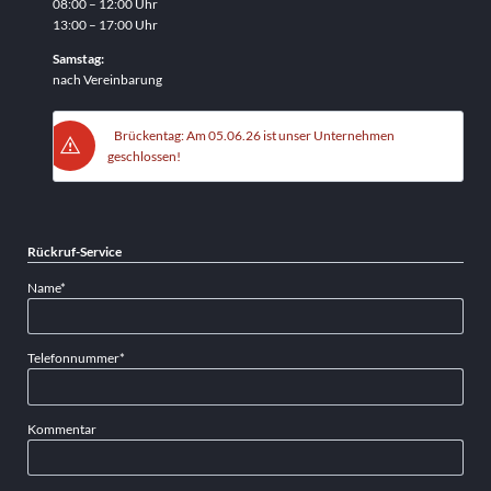
08:00 – 12:00 Uhr
13:00 – 17:00 Uhr
Samstag:
nach Vereinbarung
Brückentag: Am 05.06.26 ist unser Unternehmen
geschlossen!
Rückruf-Service
Pflichtfeld
Name
*
Pflichtfeld
Telefonnummer
*
Kommentar