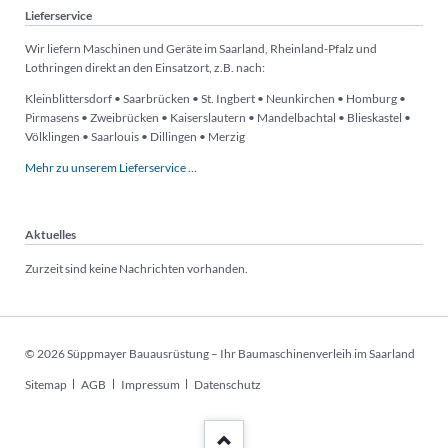
Lieferservice
Wir liefern Maschinen und Geräte im Saarland, Rheinland-Pfalz und
Lothringen direkt an den Einsatzort, z.B. nach:
Kleinblittersdorf • Saarbrücken • St. Ingbert • Neunkirchen • Homburg •
Pirmasens • Zweibrücken • Kaiserslautern • Mandelbachtal • Blieskastel •
Völklingen • Saarlouis • Dillingen • Merzig
Mehr zu unserem Lieferservice …
Aktuelles
Zurzeit sind keine Nachrichten vorhanden.
© 2026 Süppmayer Bauausrüstung – Ihr Baumaschinenverleih im Saarland
Navigation
Sitemap
AGB
Impressum
Datenschutz
überspringen