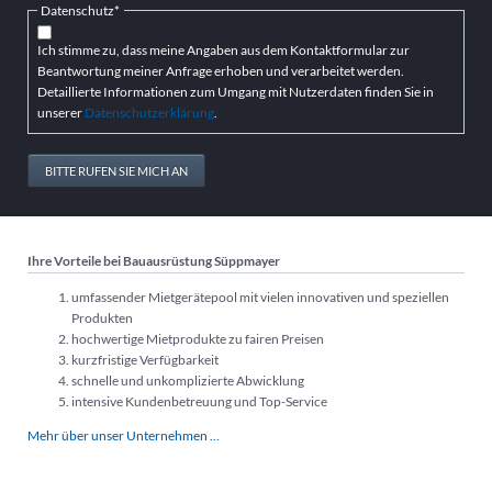
Pflichtfeld
Datenschutz
*
Ich stimme zu, dass meine Angaben aus dem Kontaktformular zur
Beantwortung meiner Anfrage erhoben und verarbeitet werden.
Detaillierte Informationen zum Umgang mit Nutzerdaten finden Sie in
unserer
Datenschutzerklärung
.
BITTE RUFEN SIE MICH AN
Ihre Vorteile bei Bauausrüstung Süppmayer
umfassender Mietgerätepool mit vielen innovativen und speziellen
Produkten
hochwertige Mietprodukte zu fairen Preisen
kurzfristige Verfügbarkeit
schnelle und unkomplizierte Abwicklung
intensive Kundenbetreuung und Top-Service
Mehr über unser Unternehmen …