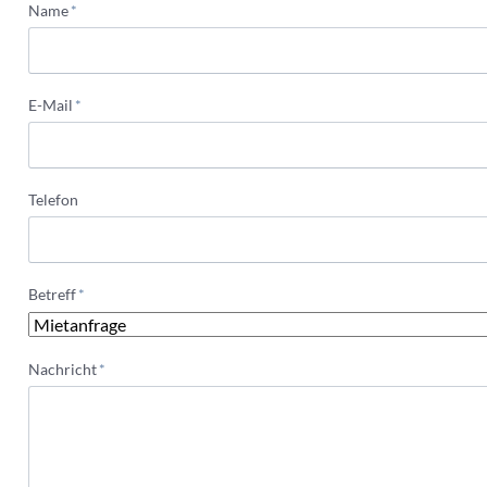
Pflichtfeld
Name
*
Pflichtfeld
E-Mail
*
Telefon
Pflichtfeld
Betreff
*
Pflichtfeld
Nachricht
*