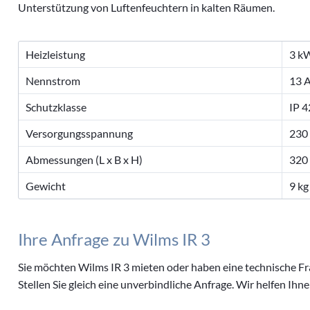
Wilms IR 3
Unterstützung von Luftenfeuchtern in kalten Räumen.
Wilms EL 4
Wilms EL 10
Heizleistung
3 k
Gasheizgeräte
Nennstrom
13 
Ölheizgeräte
Schutzklasse
IP 4
Luftentfeuchter
Ventilatoren
Versorgungsspannung
230
Abmessungen (L x B x H)
320
Gewicht
9 kg
Ihre Anfrage zu Wilms IR 3
Sie möchten Wilms IR 3 mieten oder haben eine technische Fr
Stellen Sie gleich eine unverbindliche Anfrage. Wir helfen Ihne