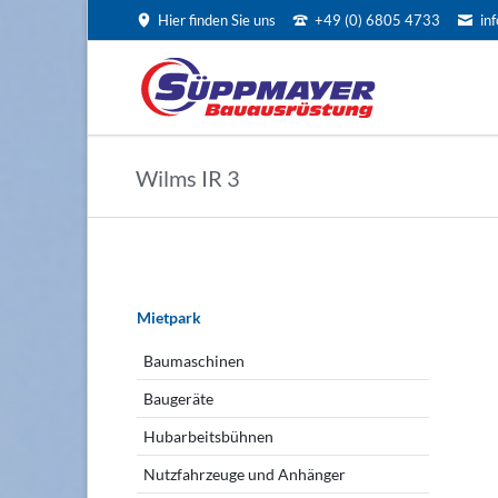
Hier finden Sie uns
+49 (0) 6805 4733
in
EN
Wilms IR 3
Navigation
überspringen
Mietpark
Baumaschinen
Baugeräte
Hubarbeitsbühnen
Nutzfahrzeuge und Anhänger