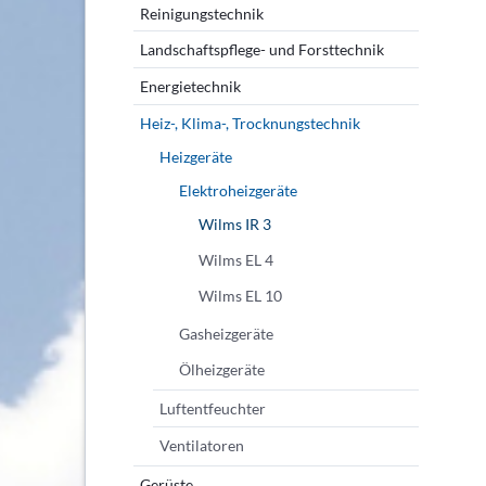
Reinigungstechnik
Landschaftspflege- und Forsttechnik
Energietechnik
Heiz-, Klima-, Trocknungstechnik
Heizgeräte
Elektroheizgeräte
Wilms IR 3
Wilms EL 4
Wilms EL 10
Gasheizgeräte
Ölheizgeräte
Luftentfeuchter
Ventilatoren
Gerüste