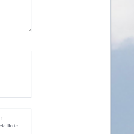
ur
taillierte