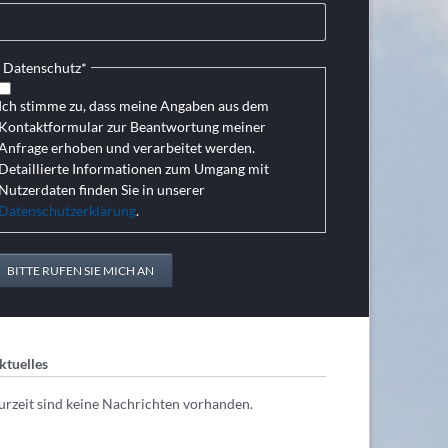
Pflichtfeld
Datenschutz
*
Ich stimme zu, dass meine Angaben aus dem
Kontaktformular zur Beantwortung meiner
Anfrage erhoben und verarbeitet werden.
Detaillierte Informationen zum Umgang mit
Nutzerdaten finden Sie in unserer
Datenschutzerklärung
.
BITTE RUFEN SIE MICH AN
ktuelles
urzeit sind keine Nachrichten vorhanden.