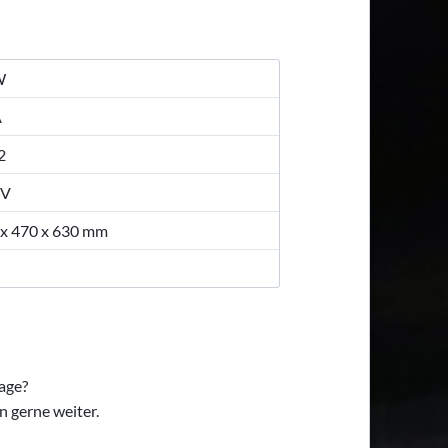
W
A
2
 V
 x 470 x 630 mm
age?
n gerne weiter.