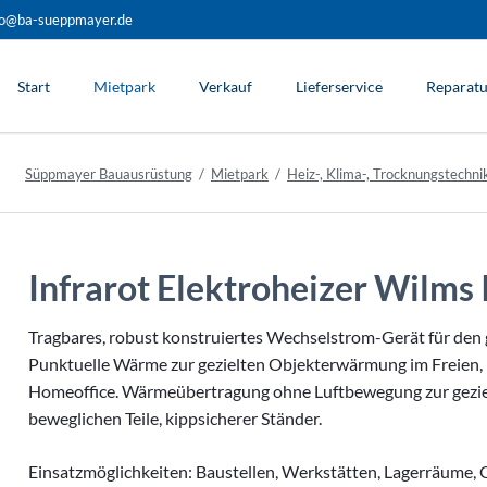
fo@ba-sueppmayer.de
Start
Mietpark
Verkauf
Lieferservice
Reparatu
Süppmayer Bauausrüstung
Mietpark
Heiz-, Klima-, Trocknungstechni
Infrarot Elektroheizer Wilms 
Tragbares, robust konstruiertes Wechselstrom-Gerät für den 
Punktuelle Wärme zur gezielten Objekterwärmung im Freien,
Homeoffice. Wärmeübertragung ohne Luftbewegung zur geziel
beweglichen Teile, kippsicherer Ständer.
Heizgeräte
Elektroheizgeräte
Einsatzmöglichkeiten: Baustellen, Werkstätten, Lagerräume,