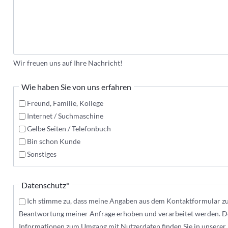
Wir freuen uns auf Ihre Nachricht!
Wie haben Sie von uns erfahren
Freund, Familie, Kollege
Internet / Suchmaschine
Gelbe Seiten / Telefonbuch
Bin schon Kunde
Sonstiges
Pflichtfeld
Datenschutz
*
Ich stimme zu, dass meine Angaben aus dem Kontaktformular z
Beantwortung meiner Anfrage erhoben und verarbeitet werden. De
Informationen zum Umgang mit Nutzerdaten finden Sie in unserer