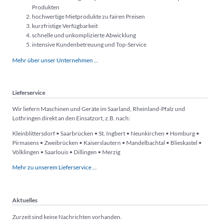
Produkten
hochwertige Mietprodukte zu fairen Preisen
kurzfristige Verfügbarkeit
schnelle und unkomplizierte Abwicklung
intensive Kundenbetreuung und Top-Service
Mehr über unser Unternehmen …
Lieferservice
Wir liefern Maschinen und Geräte im Saarland, Rheinland-Pfalz und
Lothringen direkt an den Einsatzort, z.B. nach:
Kleinblittersdorf • Saarbrücken • St. Ingbert • Neunkirchen • Homburg •
Pirmasens • Zweibrücken • Kaiserslautern • Mandelbachtal • Blieskastel •
Völklingen • Saarlouis • Dillingen • Merzig
Mehr zu unserem Lieferservice …
Aktuelles
Zurzeit sind keine Nachrichten vorhanden.