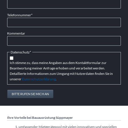
Pflichtfeld
Telefonnummer
*
Kommentar
Pflichtfeld
Datenschutz
*
Ich stimme zu, dass meine Angaben aus dem Kontaktformular zur
Beantwortung meiner Anfrage erhoben und verarbeitet werden.
Detaillierte Informationen zum Umgang mit Nutzerdaten finden Sie in
unserer
Datenschutzerklärung
.
BITTE RUFEN SIE MICH AN
Ihre Vorteile bei Bauausrüstung Süppmayer
umfassender Mietgerätepool mit vielen innovativen und speziellen