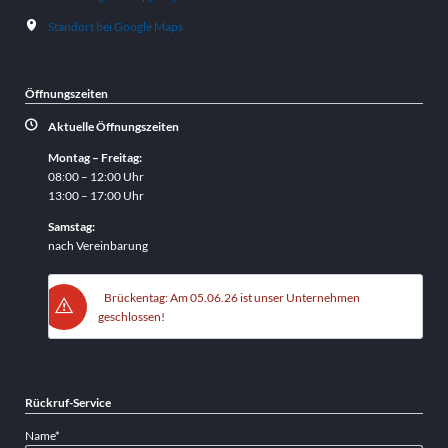
Standort bei Google Maps
Öffnungszeiten
Aktuelle Öffnungszeiten
Montag – Freitag:
08:00 – 12:00 Uhr
13:00 – 17:00 Uhr
Samstag:
nach Vereinbarung
Brückentag: Am 05.06.26 ist unser Unternehmen
geschlossen!
Rückruf-Service
Pflichtfeld
Name
*