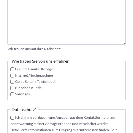
Wir freuen uns auf Ihre Nachricht!
Wie haben Sie von uns erfahren
Freund, Familie, Kollege
Internet / Suchmaschine
Gelbe Seiten / Telefonbuch
Bin schon Kunde
Sonstiges
Pflichtfeld
Datenschutz
*
Ich stimme zu, dass meine Angaben aus dem Kontaktformular zur
Beantwortung meiner Anfrage erhoben und verarbeitet werden.
Detaillierte Informationen zum Umgang mit Nutzerdaten finden Sie in