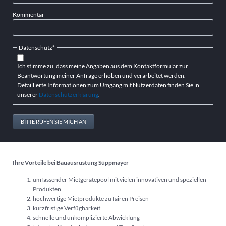
Kommentar
Pflichtfeld
Datenschutz
*
Ich stimme zu, dass meine Angaben aus dem Kontaktformular zur
Beantwortung meiner Anfrage erhoben und verarbeitet werden.
Detaillierte Informationen zum Umgang mit Nutzerdaten finden Sie in
unserer
Datenschutzerklärung
.
BITTE RUFEN SIE MICH AN
Ihre Vorteile bei Bauausrüstung Süppmayer
umfassender Mietgerätepool mit vielen innovativen und speziellen
Produkten
hochwertige Mietprodukte zu fairen Preisen
kurzfristige Verfügbarkeit
schnelle und unkomplizierte Abwicklung