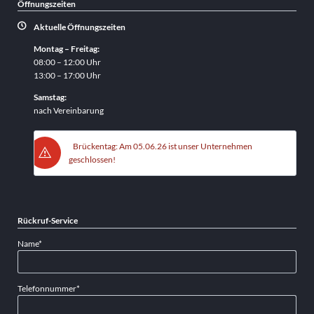
Öffnungszeiten
Aktuelle Öffnungszeiten
Montag – Freitag:
08:00 – 12:00 Uhr
13:00 – 17:00 Uhr
Samstag:
nach Vereinbarung
Brückentag: Am 05.06.26 ist unser Unternehmen
geschlossen!
Rückruf-Service
Pflichtfeld
Name
*
Pflichtfeld
Telefonnummer
*