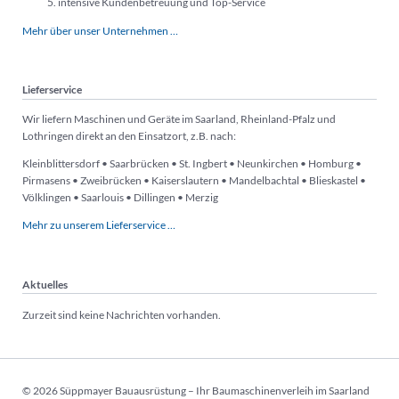
intensive Kundenbetreuung und Top-Service
Mehr über unser Unternehmen …
Lieferservice
Wir liefern Maschinen und Geräte im Saarland, Rheinland-Pfalz und
Lothringen direkt an den Einsatzort, z.B. nach:
Kleinblittersdorf • Saarbrücken • St. Ingbert • Neunkirchen • Homburg •
Pirmasens • Zweibrücken • Kaiserslautern • Mandelbachtal • Blieskastel •
Völklingen • Saarlouis • Dillingen • Merzig
Mehr zu unserem Lieferservice …
Aktuelles
Zurzeit sind keine Nachrichten vorhanden.
© 2026 Süppmayer Bauausrüstung – Ihr Baumaschinenverleih im Saarland