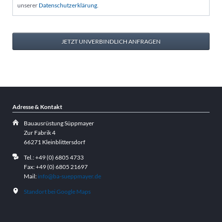
unserer
Datenschutzerklärung
.
JETZT UNVERBINDLICH ANFRAGEN
Adresse & Kontakt
Bauausrüstung Süppmayer
Zur Fabrik 4
66271 Kleinblittersdorf
Tel.: +49 (0) 6805 4733
Fax: +49 (0) 6805 21697
Mail:
info@ba-sueppmayer.de
Standort bei Google Maps