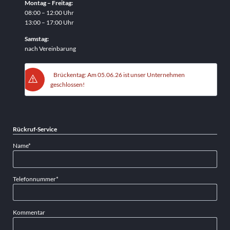
Montag – Freitag:
08:00 – 12:00 Uhr
13:00 – 17:00 Uhr
Samstag:
nach Vereinbarung
Brückentag: Am 05.06.26 ist unser Unternehmen
geschlossen!
Rückruf-Service
Pflichtfeld
Name
*
Pflichtfeld
Telefonnummer
*
Kommentar