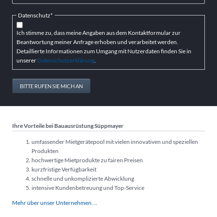
Pflichtfeld
Datenschutz
*
Ich stimme zu, dass meine Angaben aus dem Kontaktformular zur
Beantwortung meiner Anfrage erhoben und verarbeitet werden.
Detaillierte Informationen zum Umgang mit Nutzerdaten finden Sie in
unserer
Datenschutzerklärung
.
BITTE RUFEN SIE MICH AN
Ihre Vorteile bei Bauausrüstung Süppmayer
umfassender Mietgerätepool mit vielen innovativen und speziellen
Produkten
hochwertige Mietprodukte zu fairen Preisen
kurzfristige Verfügbarkeit
schnelle und unkomplizierte Abwicklung
intensive Kundenbetreuung und Top-Service
Mehr über unser Unternehmen …