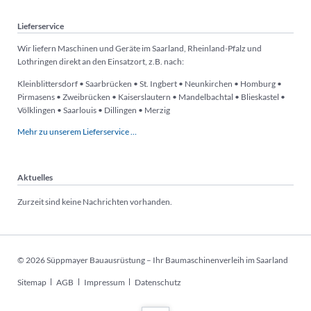
Lieferservice
Wir liefern Maschinen und Geräte im Saarland, Rheinland-Pfalz und
Lothringen direkt an den Einsatzort, z.B. nach:
Kleinblittersdorf • Saarbrücken • St. Ingbert • Neunkirchen • Homburg •
Pirmasens • Zweibrücken • Kaiserslautern • Mandelbachtal • Blieskastel •
Völklingen • Saarlouis • Dillingen • Merzig
Mehr zu unserem Lieferservice …
Aktuelles
Zurzeit sind keine Nachrichten vorhanden.
© 2026 Süppmayer Bauausrüstung – Ihr Baumaschinenverleih im Saarland
Navigation
Sitemap
AGB
Impressum
Datenschutz
überspringen