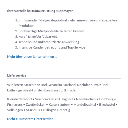
Ihre Vorteile bei Bauausrüstung Süppmayer
umfassender Mietgerätepool mit vielen innovativen und speziellen
Produkten
hochwertige Mietprodukte zu fairen Preisen
kurzfristige Verfügbarkeit
schnelle und unkomplizierte Abwicklung
intensive Kundenbetreuung und Top-Service
Mehr über unser Unternehmen …
Lieferservice
Wir liefern Maschinen und Geräte im Saarland, Rheinland-Pfalz und
Lothringen direkt an den Einsatzort, z.B. nach:
Kleinblittersdorf • Saarbrücken • St. Ingbert • Neunkirchen • Homburg •
Pirmasens • Zweibrücken • Kaiserslautern • Mandelbachtal • Blieskastel •
Völklingen • Saarlouis • Dillingen • Merzig
Mehr zu unserem Lieferservice …