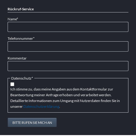
Rückruf-Service
Pflichtfeld
Name
*
Pflichtfeld
Telefonnummer
*
Kommentar
Pflichtfeld
Datenschutz
*
Ich stimme zu, dass meine Angaben aus dem Kontaktformular zur
Beantwortung meiner Anfrage erhoben und verarbeitet werden.
Detaillierte Informationen zum Umgang mit Nutzerdaten finden Sie in
unserer
Datenschutzerklärung
.
BITTE RUFEN SIE MICH AN