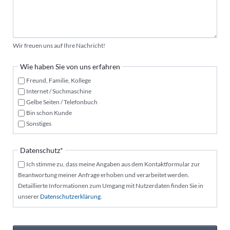
Wir freuen uns auf Ihre Nachricht!
Wie haben Sie von uns erfahren
Freund, Familie, Kollege
Internet / Suchmaschine
Gelbe Seiten / Telefonbuch
Bin schon Kunde
Sonstiges
Pflichtfeld
Datenschutz
*
Ich stimme zu, dass meine Angaben aus dem Kontaktformular zur
Beantwortung meiner Anfrage erhoben und verarbeitet werden.
Detaillierte Informationen zum Umgang mit Nutzerdaten finden Sie in
unserer
Datenschutzerklärung
.