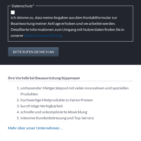
Pflichtfeld
Datenschutz
*
Ich stimme zu, dass meine Angaben aus dem Kontaktformular zur
Beantwortung meiner Anfrage erhoben und verarbeitet werden.
Detaillierte Informationen zum Umgang mit Nutzerdaten finden Sie in
unserer
Datenschutzerklärung
.
BITTE RUFEN SIE MICH AN
Ihre Vorteile bei Bauausrüstung Süppmayer
umfassender Mietgerätepool mit vielen innovativen und speziellen
Produkten
hochwertige Mietprodukte zu fairen Preisen
kurzfristige Verfügbarkeit
schnelle und unkomplizierte Abwicklung
intensive Kundenbetreuung und Top-Service
Mehr über unser Unternehmen …