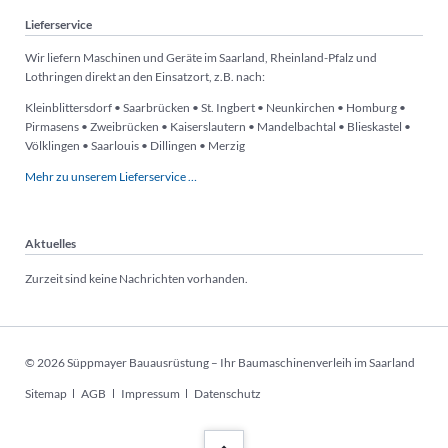
Lieferservice
Wir liefern Maschinen und Geräte im Saarland, Rheinland-Pfalz und
Lothringen direkt an den Einsatzort, z.B. nach:
Kleinblittersdorf • Saarbrücken • St. Ingbert • Neunkirchen • Homburg •
Pirmasens • Zweibrücken • Kaiserslautern • Mandelbachtal • Blieskastel •
Völklingen • Saarlouis • Dillingen • Merzig
Mehr zu unserem Lieferservice …
Aktuelles
Zurzeit sind keine Nachrichten vorhanden.
© 2026 Süppmayer Bauausrüstung – Ihr Baumaschinenverleih im Saarland
Navigation
Sitemap
AGB
Impressum
Datenschutz
überspringen