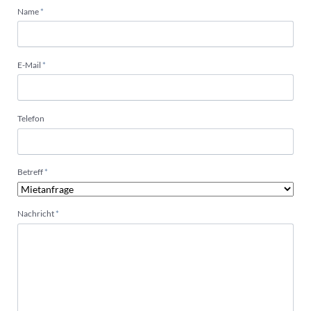
Pflichtfeld
Name
*
Pflichtfeld
E-Mail
*
Telefon
Pflichtfeld
Betreff
*
Pflichtfeld
Nachricht
*