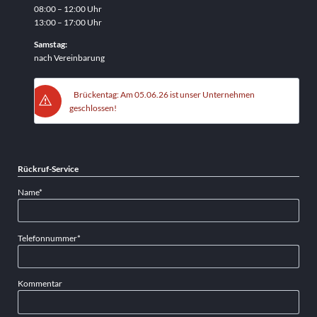
08:00 – 12:00 Uhr
13:00 – 17:00 Uhr
Samstag:
nach Vereinbarung
Brückentag: Am 05.06.26 ist unser Unternehmen
geschlossen!
Rückruf-Service
Pflichtfeld
Name
*
Pflichtfeld
Telefonnummer
*
Kommentar