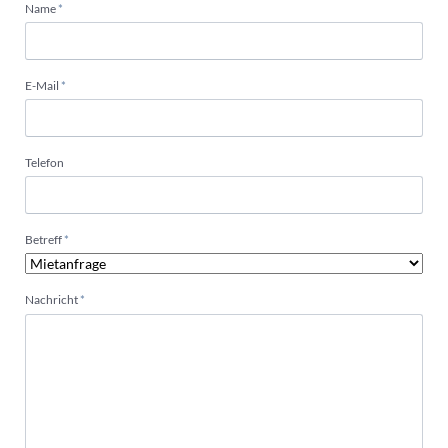
Pflichtfeld
Name
*
Pflichtfeld
E-Mail
*
Telefon
Pflichtfeld
Betreff
*
Pflichtfeld
Nachricht
*