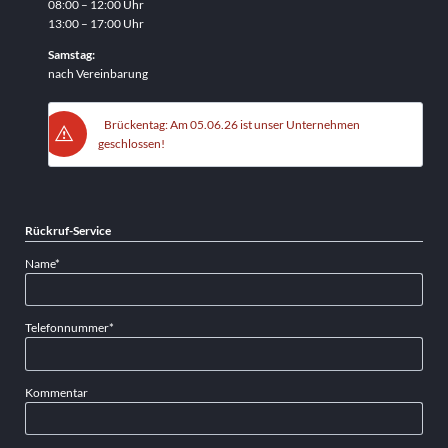
08:00 – 12:00 Uhr
13:00 – 17:00 Uhr
Samstag:
nach Vereinbarung
Brückentag: Am 05.06.26 ist unser Unternehmen
geschlossen!
Rückruf-Service
Pflichtfeld
Name
*
Pflichtfeld
Telefonnummer
*
Kommentar