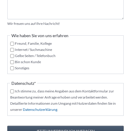
Wir freuen uns auf Ihre Nachricht!
Wie haben Sie von uns erfahren
Freund, Familie, Kollege
Internet / Suchmaschine
Gelbe Seiten / Telefonbuch
Bin schon Kunde
Sonstiges
Pflichtfeld
Datenschutz
*
Ich stimme zu, dass meine Angaben aus dem Kontaktformular zur
Beantwortung meiner Anfrage erhoben und verarbeitet werden.
Detaillierte Informationen zum Umgang mit Nutzerdaten finden Sie in
unserer
Datenschutzerklärung
.
JETZT UNVERBINDLICH ANFRAGEN