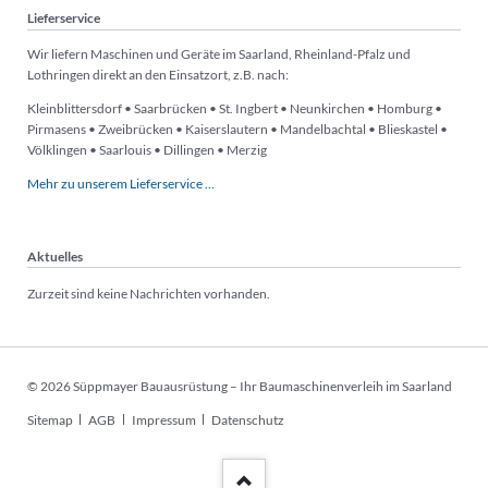
Lieferservice
Wir liefern Maschinen und Geräte im Saarland, Rheinland-Pfalz und
Lothringen direkt an den Einsatzort, z.B. nach:
Kleinblittersdorf • Saarbrücken • St. Ingbert • Neunkirchen • Homburg •
Pirmasens • Zweibrücken • Kaiserslautern • Mandelbachtal • Blieskastel •
Völklingen • Saarlouis • Dillingen • Merzig
Mehr zu unserem Lieferservice …
Aktuelles
Zurzeit sind keine Nachrichten vorhanden.
© 2026 Süppmayer Bauausrüstung – Ihr Baumaschinenverleih im Saarland
Navigation
Sitemap
AGB
Impressum
Datenschutz
überspringen