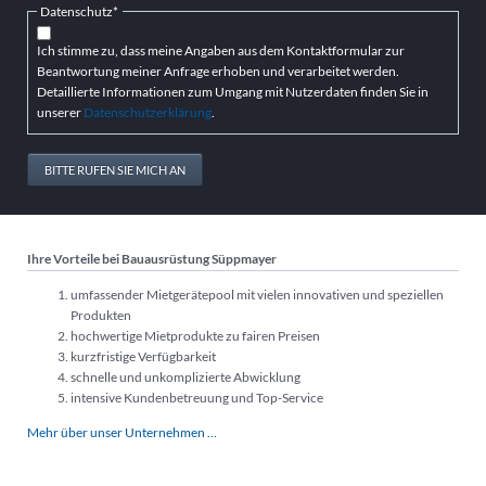
Pflichtfeld
Datenschutz
*
Ich stimme zu, dass meine Angaben aus dem Kontaktformular zur
Beantwortung meiner Anfrage erhoben und verarbeitet werden.
Detaillierte Informationen zum Umgang mit Nutzerdaten finden Sie in
unserer
Datenschutzerklärung
.
BITTE RUFEN SIE MICH AN
Ihre Vorteile bei Bauausrüstung Süppmayer
umfassender Mietgerätepool mit vielen innovativen und speziellen
Produkten
hochwertige Mietprodukte zu fairen Preisen
kurzfristige Verfügbarkeit
schnelle und unkomplizierte Abwicklung
intensive Kundenbetreuung und Top-Service
Mehr über unser Unternehmen …