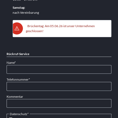
Samstag:
nach Vereinbarung
Brückentag: Am 05.06.26 ist unser Unternehmen
geschlossen!
Rückruf-Service
Pflichtfeld
Name
*
Pflichtfeld
Telefonnummer
*
Kommentar
Pflichtfeld
Datenschutz
*