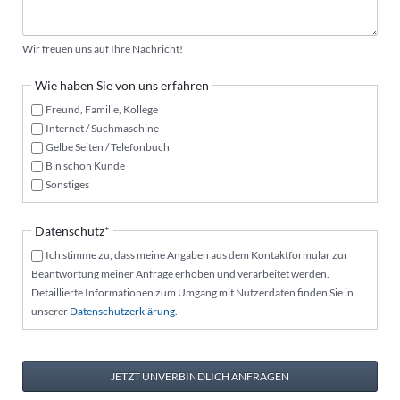
Wir freuen uns auf Ihre Nachricht!
Wie haben Sie von uns erfahren
Freund, Familie, Kollege
Internet / Suchmaschine
Gelbe Seiten / Telefonbuch
Bin schon Kunde
Sonstiges
Pflichtfeld
Datenschutz
*
Ich stimme zu, dass meine Angaben aus dem Kontaktformular zur
Beantwortung meiner Anfrage erhoben und verarbeitet werden.
Detaillierte Informationen zum Umgang mit Nutzerdaten finden Sie in
unserer
Datenschutzerklärung
.
JETZT UNVERBINDLICH ANFRAGEN