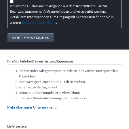
Ich stimme zu, dass meine Angaben aus dem Kontaktformular zur
Beantwortung meiner Anfrage erhoben und verarbeitet werden.
Detaillierte Informationen zum Umgang mit Nutzerdaten finden Sie in
unserer
Datenschutzerklärung
.
BITTE RUFEN SIE MICH AN
Ihre Vorteile bei Bauausrüstung Süppmayer
umfassender Mietgerätepool mit vielen innovativen und speziellen
Produkten
hochwertige Mietprodukte zu fairen Preisen
kurzfristige Verfügbarkeit
schnelle und unkomplizierte Abwicklung
intensive Kundenbetreuung und Top-Service
Mehr über unser Unternehmen …
Lieferservice