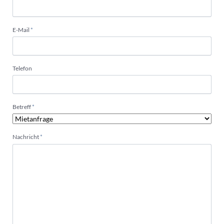
Pflichtfeld
E-Mail
*
Telefon
Pflichtfeld
Betreff
*
Pflichtfeld
Nachricht
*