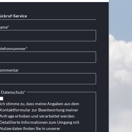
ückruf-Service
lichtfeld
ame
*
lichtfeld
elefonnummer
*
ommentar
Pflichtfeld
Datenschutz
*
Ich stimme zu, dass meine Angaben aus dem
Kontaktformular zur Beantwortung meiner
Anfrage erhoben und verarbeitet werden.
Detaillierte Informationen zum Umgang mit
Nutzerdaten finden Sie in unserer