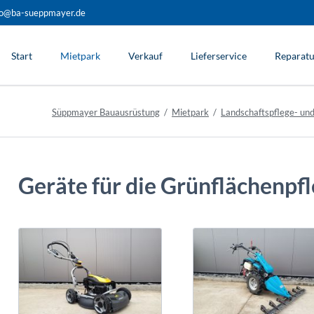
fo@ba-sueppmayer.de
Start
Mietpark
Verkauf
Lieferservice
Reparatu
Süppmayer Bauausrüstung
Mietpark
Landschaftspflege- und
Geräte für die Grünflächenpf
Grünflächenpflege
Rasenmäher
Balkenmäher
Aufsitz-Allesmäher