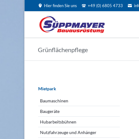
Hier finden Sie uns
+49 (0) 6805 4733
in
EN
Grünflächenpflege
Navigation
überspringen
Mietpark
Baumaschinen
Baugeräte
Hubarbeitsbühnen
Nutzfahrzeuge und Anhänger