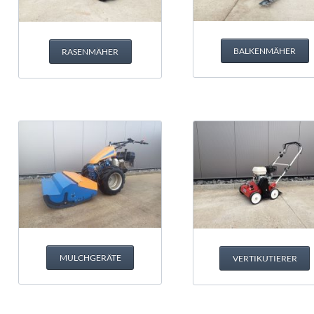
Mulchgeräte
Freischneider
Vertikutierer
BALKENMÄHER
RASENMÄHER
Rasenschälmaschinen
Rasenwalzen
Gehölzpflege
Erdbearbeitung
Laubsauger & Blasgeräte
Unkrautbeseitigung
Brennholzaufbereitung
MULCHGERÄTE
VERTIKUTIERER