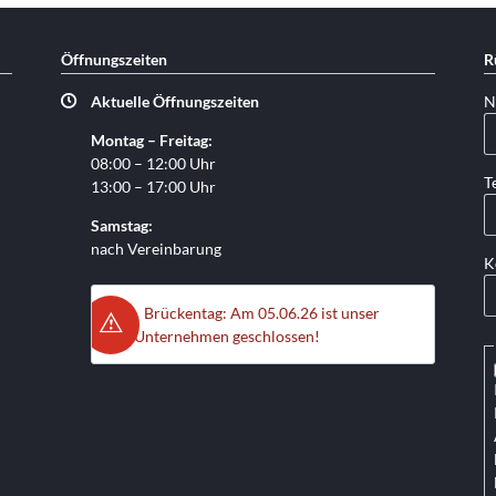
Öffnungszeiten
R
Pf
Aktuelle Öffnungszeiten
N
Montag – Freitag:
08:00 – 12:00 Uhr
Pf
T
13:00 – 17:00 Uhr
Samstag:
nach Vereinbarung
K
Brückentag: Am 05.06.26 ist unser
Unternehmen geschlossen!