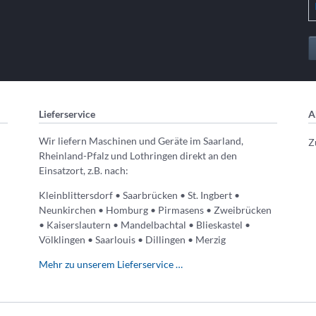
Lieferservice
A
Wir liefern Maschinen und Geräte im Saarland,
Z
Rheinland-Pfalz und Lothringen direkt an den
Einsatzort, z.B. nach:
Kleinblittersdorf • Saarbrücken • St. Ingbert •
Neunkirchen • Homburg • Pirmasens • Zweibrücken
• Kaiserslautern • Mandelbachtal • Blieskastel •
Völklingen • Saarlouis • Dillingen • Merzig
Mehr zu unserem Lieferservice …