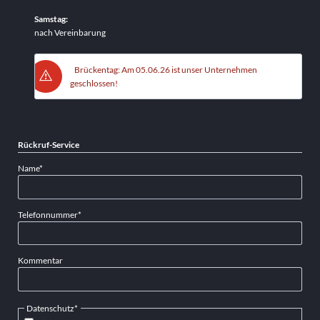
Samstag:
nach Vereinbarung
Brückentag: Am 05.06.26 ist unser Unternehmen
geschlossen!
Rückruf-Service
Pflichtfeld
Name
*
Pflichtfeld
Telefonnummer
*
Kommentar
Pflichtfeld
Datenschutz
*