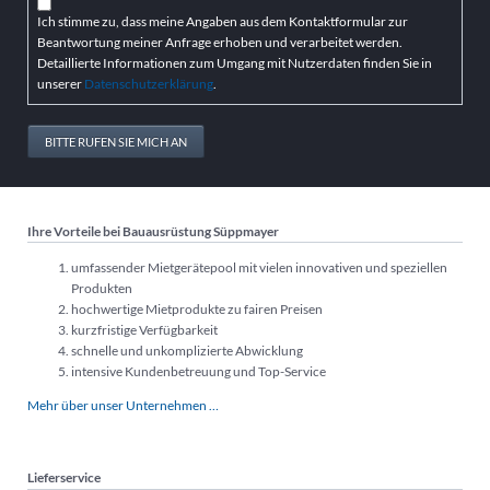
Ich stimme zu, dass meine Angaben aus dem Kontaktformular zur
Beantwortung meiner Anfrage erhoben und verarbeitet werden.
Detaillierte Informationen zum Umgang mit Nutzerdaten finden Sie in
unserer
Datenschutzerklärung
.
BITTE RUFEN SIE MICH AN
Ihre Vorteile bei Bauausrüstung Süppmayer
umfassender Mietgerätepool mit vielen innovativen und speziellen
Produkten
hochwertige Mietprodukte zu fairen Preisen
kurzfristige Verfügbarkeit
schnelle und unkomplizierte Abwicklung
intensive Kundenbetreuung und Top-Service
Mehr über unser Unternehmen …
Lieferservice