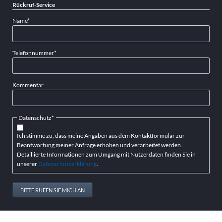
Rückruf-Service
Pflichtfeld
Name
*
Pflichtfeld
Telefonnummer
*
Kommentar
Pflichtfeld
Datenschutz
*
Ich stimme zu, dass meine Angaben aus dem Kontaktformular zur
Beantwortung meiner Anfrage erhoben und verarbeitet werden.
Detaillierte Informationen zum Umgang mit Nutzerdaten finden Sie in
unserer
Datenschutzerklärung
.
BITTE RUFEN SIE MICH AN