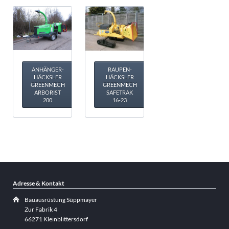
ANHÄNGER-
RAUPEN-
HÄCKSLER
HÄCKSLER
GREENMECH
GREENMECH
ARBORIST
SAFETRAK
200
16-23
Adresse & Kontakt
Bauausrüstung Süppmayer
Zur Fabrik 4
66271 Kleinblittersdorf