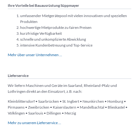
Ihre Vorteile bei Bauausrüstung Süppmayer
umfassender Mietgerätepool mit vielen innovativen und speziellen
Produkten
hochwertige Mietprodukte zu fairen Preisen
kurzfristige Verfügbarkeit
schnelle und unkomplizierte Abwicklung
intensive Kundenbetreuung und Top-Service
Mehr über unser Unternehmen …
Lieferservice
Wir liefern Maschinen und Geräte im Saarland, Rheinland-Pfalz und
Lothringen direkt an den Einsatzort, z.B. nach:
Kleinblittersdorf • Saarbrücken • St. Ingbert • Neunkirchen • Homburg •
Pirmasens • Zweibrücken • Kaiserslautern • Mandelbachtal • Blieskastel •
Völklingen • Saarlouis • Dillingen • Merzig
Mehr zu unserem Lieferservice …