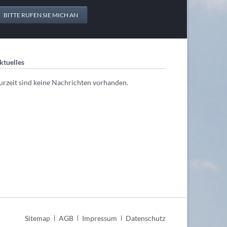
BITTE RUFEN SIE MICH AN
ktuelles
urzeit sind keine Nachrichten vorhanden.
Navigation
Sitemap
AGB
Impressum
Datenschutz