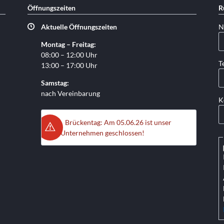
Öffnungszeiten
R
Pf
Aktuelle Öffnungszeiten
N
Montag – Freitag:
08:00 – 12:00 Uhr
Pf
T
13:00 – 17:00 Uhr
Samstag:
nach Vereinbarung
K
Brückentag: Am 05.06.26 ist unser
Unternehmen geschlossen!