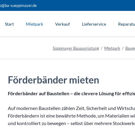
fo@ba-sueppmayer.de
Start
Mietpark
Verkauf
Lieferservice
Reparatu
Süppmayer Bauausrüstung
Mietpark
Baug
Betonverarbeitung
Drucklufttechnik
Förderbänder mieten
Bohr-, Stemm- und Aufbruchtechnik
Trenn-, Fräs- und Schleiftechnik
Förderbänder auf Baustellen – die clevere Lösung für effiz
Förder- und Hebetechnik
Gabelhubwagen
Auf modernen Baustellen zählen Zeit, Sicherheit und Wirtschaf
Bauaufzüge
Förderbändern ist eine bewährte Methode, um Materialien wie
und kontrolliert zu bewegen – selbst über mehrere Stockwerk
Förderbänder
Förderband Etramo Mini-Maxi 3 M