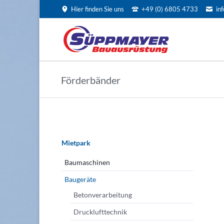
Hier finden Sie uns
+49 (0) 6805 4733
in
EN
Förderbänder
Navigation
überspringen
Mietpark
Baumaschinen
Baugeräte
Betonverarbeitung
Drucklufttechnik