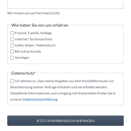
Wir freuen uns auf Ihre Nachricht!
Wie haben Sie von uns erfahren
Freund, Familie, Kollege
Internet / Suchmaschine
Gelbe Seiten / Telefonbuch
Bin schon Kunde
Sonstiges
Pflichtfeld
Datenschutz
*
Ich stimme zu, dass meine Angaben aus dem Kontaktformular zur
Beantwortung meiner Anfrage erhoben und verarbeitet werden.
Detaillierte Informationen zum Umgang mit Nutzerdaten finden Sie in
unserer
Datenschutzerklärung
.
JETZT UNVERBINDLICH ANFRAGEN