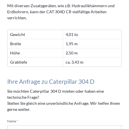
Mit diversen Zusatzgeräten, wie z.B. Hydraulikhämmern und
Erdbohrern, kann der CAT 304D CR vielfältige Arbeiten
verrichten.
Gewicht
4,01 to
Breite
1,95 m
Höhe
2,50 m
Grabtiefe
ca. 3,43 m
Ihre Anfrage zu Caterpillar 304 D
Sie möchten Caterpillar 304 D mieten oder haben eine
technische Frage?
Stellen Sie gleich eine unverbindliche Anfrage. Wir helfen Ihnen
gerne weiter.
Pflichtfeld
Name
*