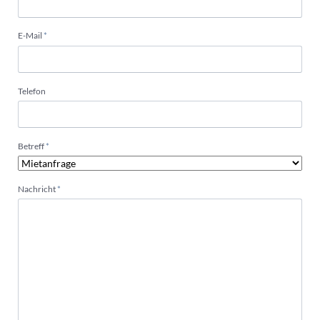
Pflichtfeld
E-Mail
*
Telefon
Pflichtfeld
Betreff
*
Pflichtfeld
Nachricht
*