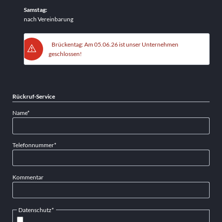
Samstag:
nach Vereinbarung
Brückentag: Am 05.06.26 ist unser Unternehmen
geschlossen!
Rückruf-Service
Pflichtfeld
Name
*
Pflichtfeld
Telefonnummer
*
Kommentar
Pflichtfeld
Datenschutz
*