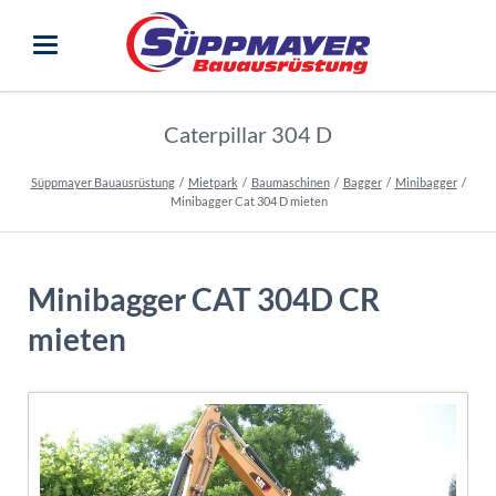
Caterpillar 304 D
Süppmayer Bauausrüstung
Mietpark
Baumaschinen
Bagger
Minibagger
Minibagger Cat 304 D mieten
Minibagger CAT 304D CR
mieten