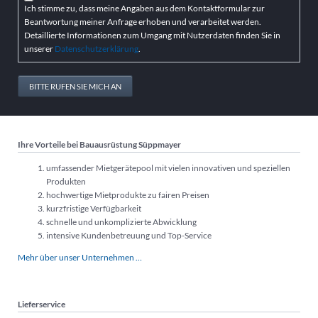
Ich stimme zu, dass meine Angaben aus dem Kontaktformular zur
Beantwortung meiner Anfrage erhoben und verarbeitet werden.
Detaillierte Informationen zum Umgang mit Nutzerdaten finden Sie in
unserer
Datenschutzerklärung
.
BITTE RUFEN SIE MICH AN
Ihre Vorteile bei Bauausrüstung Süppmayer
umfassender Mietgerätepool mit vielen innovativen und speziellen
Produkten
hochwertige Mietprodukte zu fairen Preisen
kurzfristige Verfügbarkeit
schnelle und unkomplizierte Abwicklung
intensive Kundenbetreuung und Top-Service
Mehr über unser Unternehmen …
Lieferservice