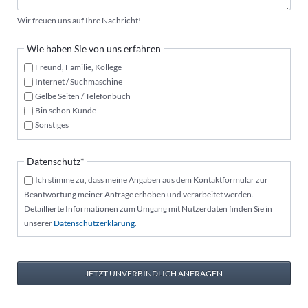
Wir freuen uns auf Ihre Nachricht!
Wie haben Sie von uns erfahren
Freund, Familie, Kollege
Internet / Suchmaschine
Gelbe Seiten / Telefonbuch
Bin schon Kunde
Sonstiges
Pflichtfeld
Datenschutz
*
Ich stimme zu, dass meine Angaben aus dem Kontaktformular zur
Beantwortung meiner Anfrage erhoben und verarbeitet werden.
Detaillierte Informationen zum Umgang mit Nutzerdaten finden Sie in
unserer
Datenschutzerklärung
.
JETZT UNVERBINDLICH ANFRAGEN