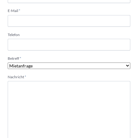
Pflichtfeld
E-Mail
*
Telefon
Pflichtfeld
Betreff
*
Pflichtfeld
Nachricht
*