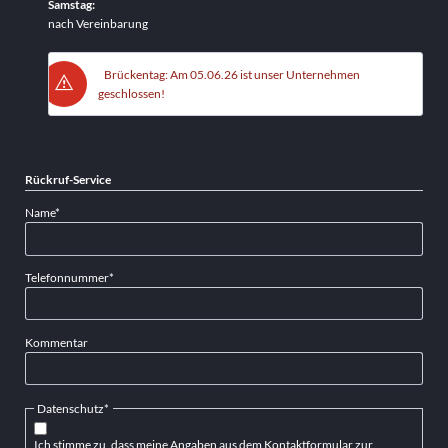
Samstag:
nach Vereinbarung
Brückentag: Am 05.06.26 ist unser Unternehmen
geschlossen!
Rückruf-Service
Pflichtfeld
Name
*
Pflichtfeld
Telefonnummer
*
Kommentar
Pflichtfeld
Datenschutz
*
Ich stimme zu, dass meine Angaben aus dem Kontaktformular zur