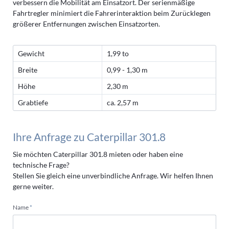
verbessern die Mobilität am Einsatzort. Der serienmäßige
Fahrtregler minimiert die Fahrerinteraktion beim Zurücklegen
größerer Entfernungen zwischen Einsatzorten.
Gewicht
1,99 to
Breite
0,99 - 1,30 m
Höhe
2,30 m
Grabtiefe
ca. 2,57 m
Ihre Anfrage zu Caterpillar 301.8
Sie möchten Caterpillar 301.8 mieten oder haben eine
technische Frage?
Stellen Sie gleich eine unverbindliche Anfrage. Wir helfen Ihnen
gerne weiter.
Pflichtfeld
Name
*