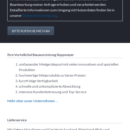
Beantwortung meiner Anfrage erhoben und verarbeitet werden.
Detaillierte Informationen zum Umgang mit Nutzerdaten finden Sie in
unserer
Datenschutzerklärung
.
BITTE RUFEN SIE MICH AN
Ihre Vorteile bei Bauausrüstung Süppmayer
umfassender Mietgerätepool mit vielen innovativen und speziellen
Produkten
hochwertige Mietprodukte zu fairen Preisen
kurzfristige Verfügbarkeit
schnelle und unkomplizierte Abwicklung
intensive Kundenbetreuung und Top-Service
Mehr über unser Unternehmen …
Lieferservice
Wir liefern Maschinen und Geräte im Saarland, Rheinland-Pfalz und